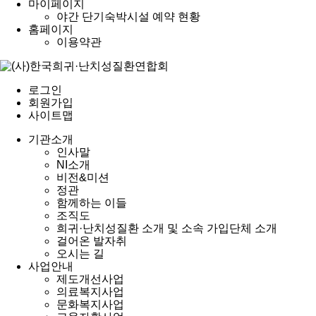
마이페이지
야간 단기숙박시설 예약 현황
홈페이지
이용약관
로그인
회원가입
사이트맵
기관소개
인사말
NI소개
비전&미션
정관
함께하는 이들
조직도
희귀·난치성질환 소개 및 소속 가입단체 소개
걸어온 발자취
오시는 길
사업안내
제도개선사업
의료복지사업
문화복지사업