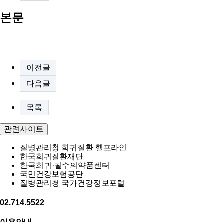
본문
이전글
다음글
목록
관련사이트
질병관리청 희귀질환 헬프라인
한국희귀질환재단
한국희귀·필수의약품센터
국민건강보험공단
질병관리청 국가건강정보포털
02.714.5522
이용안내