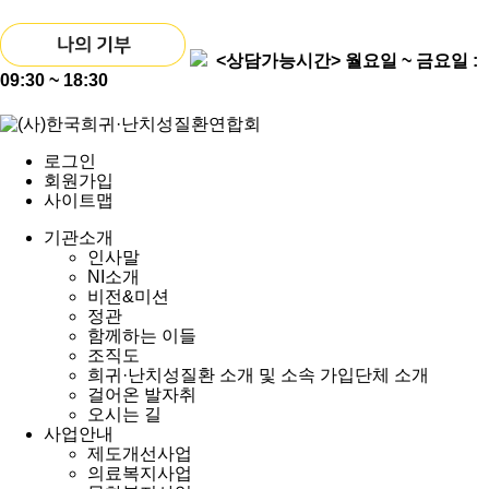
<상담가능시간>
월요일 ~ 금요일 :
09:30 ~ 18:30
로그인
회원가입
사이트맵
기관소개
인사말
NI소개
비전&미션
정관
함께하는 이들
조직도
희귀·난치성질환 소개 및 소속 가입단체 소개
걸어온 발자취
오시는 길
사업안내
제도개선사업
의료복지사업