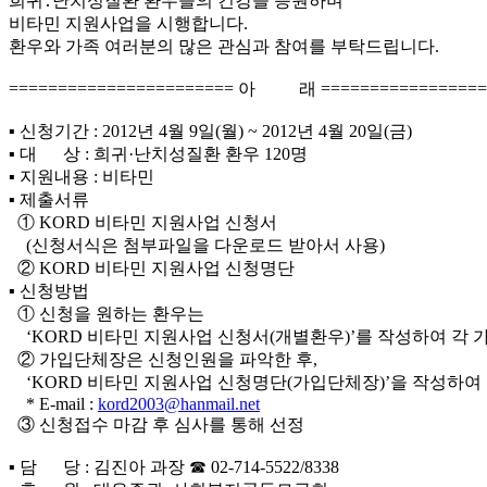
희귀․난치성질환 환우들의 건강을 응원하며
비타민 지원사업을 시행합니다.
환우와 가족 여러분의 많은 관심과 참여를 부탁드립니다.
======================= 아 래 =================
▪ 신청기간 : 2012년 4월 9일(월) ~ 2012년 4월 20일(금)
▪ 대 상 : 희귀·난치성질환 환우 120명
▪ 지원내용 : 비타민
▪ 제출서류
① KORD 비타민 지원사업 신청서
(신청서식은 첨부파일을 다운로드 받아서 사용)
② KORD 비타민 지원사업 신청명단
▪ 신청방법
① 신청을 원하는 환우는
‘KORD 비타민 지원사업 신청서(개별환우)’를 작성하여 각
② 가입단체장은 신청인원을 파악한 후,
‘KORD 비타민 지원사업 신청명단(가입단체장)’을 작성하여
* E-mail :
kord2003@hanmail.net
③ 신청접수 마감 후 심사를 통해 선정
▪ 담 당 : 김진아 과장 ☎ 02-714-5522/8338