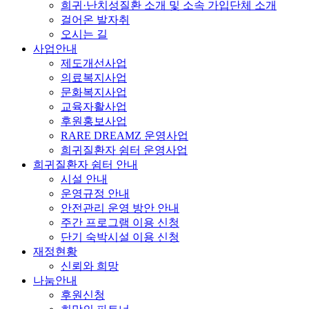
희귀·난치성질환 소개 및 소속 가입단체 소개
걸어온 발자취
오시는 길
사업안내
제도개선사업
의료복지사업
문화복지사업
교육자활사업
후원홍보사업
RARE DREAMZ 운영사업
희귀질환자 쉼터 운영사업
희귀질환자 쉼터 안내
시설 안내
운영규정 안내
안전관리 운영 방안 안내
주간 프로그램 이용 신청
단기 숙박시설 이용 신청
재정현황
신뢰와 희망
나눔안내
후원신청