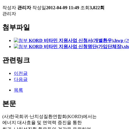
작성자
관리자
작성일
2012-04-09 11:49
조회
3,822회
관리자
첨부파일
KORD 비타민 지원사업 신청서(개별환우).hwp
(2
KORD 비타민 지원사업 신청명단(가입단체장).xls
관련링크
이전글
다음글
목록
본문
(사)한국희귀·난치성질환연합회(KORD)에서는
에너지 대사효율 및 면역력 증진을 통한