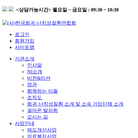
<상담가능시간>
월요일 ~ 금요일 : 09:30 ~ 18:30
로그인
회원가입
사이트맵
기관소개
인사말
NI소개
비전&미션
정관
함께하는 이들
조직도
희귀·난치성질환 소개 및 소속 가입단체 소개
걸어온 발자취
오시는 길
사업안내
제도개선사업
의료복지사업