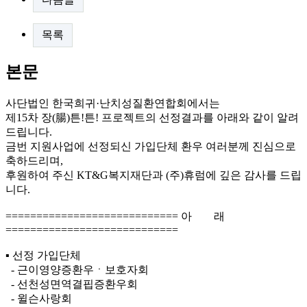
목록
본문
사단법인 한국희귀·난치성질환연합회에서는
제15차 장(腸)튼!튼! 프로젝트의 선정결과를 아래와 같이 알려
드립니다.
금번 지원사업에 선정되신 가입단체 환우 여러분께 진심으로
축하드리며,
후원하여 주신 KT&G복지재단과 (주)휴럼에 깊은 감사를 드립
니다.
============================ 아 래
============================
▪ 선정 가입단체
- 근이영양증환우ㆍ보호자회
- 선천성면역결핍증환우회
- 윌슨사랑회