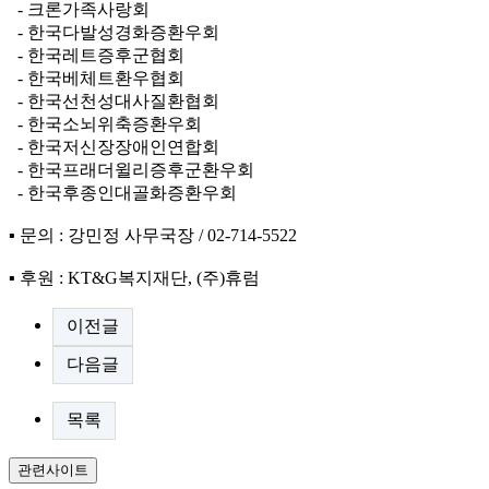
- 크론가족사랑회
- 한국다발성경화증환우회
- 한국레트증후군협회
- 한국베체트환우협회
- 한국선천성대사질환협회
- 한국소뇌위축증환우회
- 한국저신장장애인연합회
- 한국프래더윌리증후군환우회
- 한국후종인대골화증환우회
▪ 문의 : 강민정 사무국장 / 02-714-5522
▪ 후원 : KT&G복지재단, (주)휴럼
이전글
다음글
목록
관련사이트