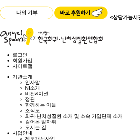
<상담가능시
로그인
회원가입
사이트맵
기관소개
인사말
NI소개
비전&미션
정관
함께하는 이들
조직도
희귀·난치성질환 소개 및 소속 가입단체 소개
걸어온 발자취
오시는 길
사업안내
제도개선사업