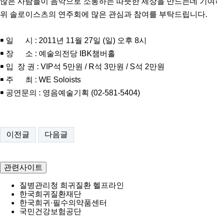
많은 사람들이 음악으로 소통하는 따뜻한 세상을 만드는데 기
위 솔로이스츠의 연주회에 많은 관심과 참여를 부탁드립니다.
￭ 일 시 : 2011년 11월 27일 (일) 오후 8시
￭ 장 소 : 예술의전당 IBK챔버홀
￭ 입 장 권 : VIP석 5만원 / R석 3만원 / S석 2만원
￭ 주 최 : WE Soloists
￭ 공연문의 : 영음예술기획 (02-581-5404)
이전글
다음글
관련사이트
질병관리청 희귀질환 헬프라인
한국희귀질환재단
한국희귀·필수의약품센터
국민건강보험공단