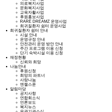
의료복지사업
문화복지사업
교육자활사업
후원홍보사업
RARE DREAMZ 운영사업
희귀질환자 쉼터 운영사업
희귀질환자 쉼터 안내
시설 안내
운영규정 안내
안전관리 운영 방안 안내
주간 프로그램 이용 신청
단기 숙박시설 이용 신청
재정현황
신뢰와 희망
나눔안내
후원신청
희망의 파트너
사랑나눔
엔젤스푼
알림마당
공지사항
연합회소식
언론보도
복지뉴스
유관기관소식