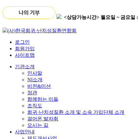
<상담가능시간>
월요일 ~ 금요일 : 09
로그인
회원가입
사이트맵
기관소개
인사말
NI소개
비전&미션
정관
함께하는 이들
조직도
희귀·난치성질환 소개 및 소속 가입단체 소개
걸어온 발자취
오시는 길
사업안내
제도개선사업