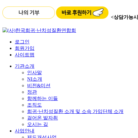
<상담가능시
로그인
회원가입
사이트맵
기관소개
인사말
NI소개
비전&미션
정관
함께하는 이들
조직도
희귀·난치성질환 소개 및 소속 가입단체 소개
걸어온 발자취
오시는 길
사업안내
제도개선사업