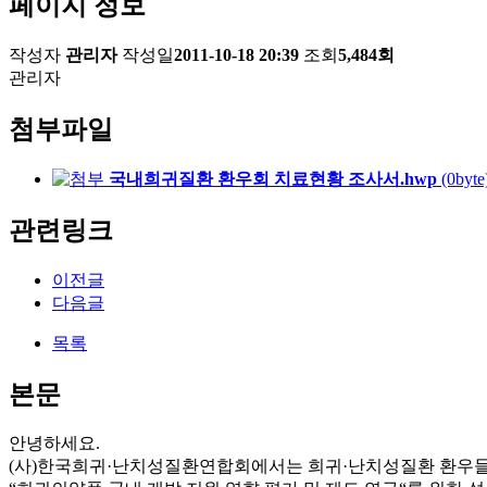
페이지 정보
작성자
관리자
작성일
2011-10-18 20:39
조회
5,484회
관리자
첨부파일
국내희귀질환 환우회 치료현황 조사서.hwp
(0byte
관련링크
이전글
다음글
목록
본문
안녕하세요.
(사)한국희귀·난치성질환연합회에서는 희귀·난치성질환 환우