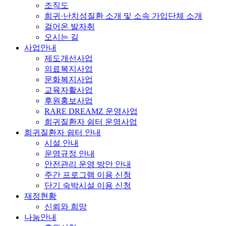
조직도
희귀·난치성질환 소개 및 소속 가입단체 소개
걸어온 발자취
오시는 길
사업안내
제도개선사업
의료복지사업
문화복지사업
교육자활사업
후원홍보사업
RARE DREAMZ 운영사업
희귀질환자 쉼터 운영사업
희귀질환자 쉼터 안내
시설 안내
운영규정 안내
안전관리 운영 방안 안내
주간 프로그램 이용 신청
단기 숙박시설 이용 신청
재정현황
신뢰와 희망
나눔안내