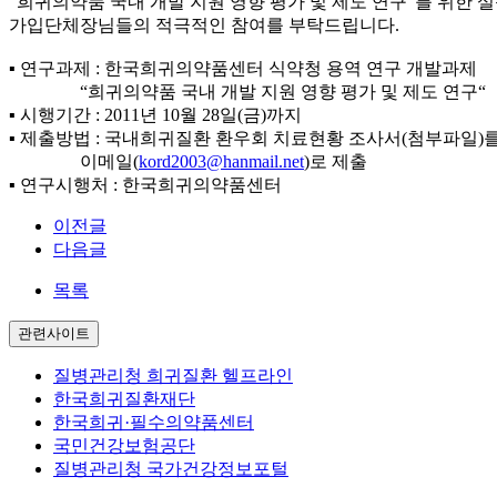
“희귀의약품 국내 개발 지원 영향 평가 및 제도 연구“를 위한
가입단체장님들의 적극적인 참여를 부탁드립니다.
▪ 연구과제 : 한국희귀의약품센터 식약청 용역 연구 개발과제
“희귀의약품 국내 개발 지원 영향 평가 및 제도 연구“
▪ 시행기간 : 2011년 10월 28일(금)까지
▪ 제출방법 : 국내희귀질환 환우회 치료현황 조사서(첨부파일)를
이메일(
kord2003@hanmail.net
)로 제출
▪ 연구시행처 : 한국희귀의약품센터
이전글
다음글
목록
관련사이트
질병관리청 희귀질환 헬프라인
한국희귀질환재단
한국희귀·필수의약품센터
국민건강보험공단
질병관리청 국가건강정보포털