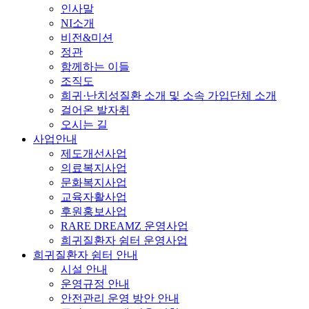
인사말
NI소개
비전&미션
정관
함께하는 이들
조직도
희귀·난치성질환 소개 및 소속 가입단체 소개
걸어온 발자취
오시는 길
사업안내
제도개선사업
의료복지사업
문화복지사업
교육자활사업
후원홍보사업
RARE DREAMZ 운영사업
희귀질환자 쉼터 운영사업
희귀질환자 쉼터 안내
시설 안내
운영규정 안내
안전관리 운영 방안 안내