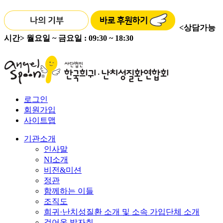
<상담가능
시간>
월요일 ~ 금요일 : 09:30 ~ 18:30
로그인
회원가입
사이트맵
기관소개
인사말
NI소개
비전&미션
정관
함께하는 이들
조직도
희귀·난치성질환 소개 및 소속 가입단체 소개
걸어온 발자취