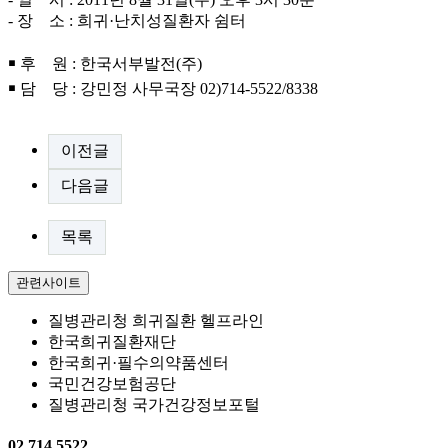
- 장 소 : 희귀·난치성질환자 쉼터
￭ 후 원 : 한국서부발전(주)
￭ 담 당 : 강민정 사무국장 02)714-5522/8338
이전글
다음글
목록
관련사이트
질병관리청 희귀질환 헬프라인
한국희귀질환재단
한국희귀·필수의약품센터
국민건강보험공단
질병관리청 국가건강정보포털
02.714.5522