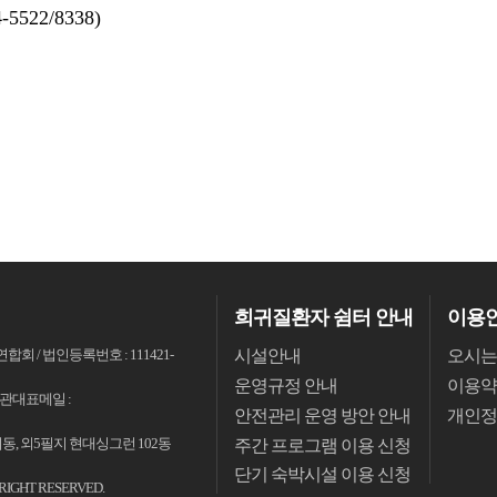
522/8338)
희귀질환자 쉼터 안내
이용
시설안내
오시는
회 / 법인등록번호 : 111421-
운영규정 안내
이용약
 / 기관대표메일 :
안전관리 운영 방안 안내
개인정
연희동, 외5필지 현대싱그런 102동
주간 프로그램 이용 신청
단기 숙박시설 이용 신청
LL RIGHT RESERVED.