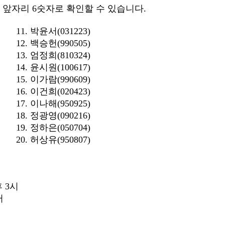
 앞자리 6숫자로 확인할 수 있습니다.
1. 박윤서(031223)
2. 백승헌(990505)
3. 엄정희(810324)
4. 윤시원(100617)
5. 이가람(990609)
6. 이건희(020423)
. 이나해(950925)
. 정광영(090216)
. 정하은(050704)
. 허상유(950807)
 8일(금) 오후 3시
터