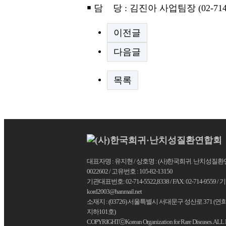
￭ 담 당 : 김진아 사업팀장 (02-714-5
이전글
다음글
목록
대표자명 : 유지현 / 상호명 : (사)한국희귀. 난치성질환연합
0022602 / 고유번호 : 105-82-13150
기관대표번호: 02-714-5522,8338 / FAX: 02-714-9559
kord2003@hanmail.net
소재지 : (03726) 서울특별시 서대문구 성산로 371 (
지하101호)
COPYRIGHTⓒKorean Organization for Rare Diseases. A