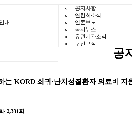
공지사항
연합회소식
 안내
언론보도
복지뉴스
유관기관소식
구인구직
공
는 KORD 희귀·난치성질환자 의료비 지
회
42,331회