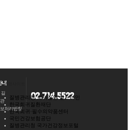
안내
관련사이트
02.714.5522
 길
질병관리청 희귀질환 헬프라인
관
한국희귀질환재단
보처리방침
한국희귀·필수의약품센터
국민건강보험공단
질병관리청 국가건강정보포털