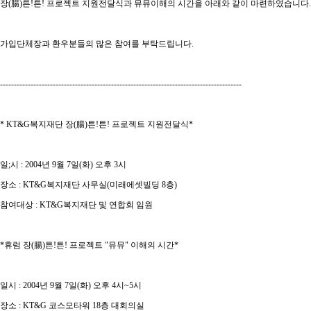
장
(
腸
)
튼
!
튼
!
프로젝트 지원전달식과 뮤뮤이해의 시간을 아래와 같이 마련하였습니다
.
가입단체장과 환우분들의 많은 참여를 부탁드립니다
.
---------------------------------------------------------------------------------------
* KT&G
복지재단 장
(
腸
)
튼
!
튼
!
프로젝트 지원전달식
*
일
;
시
: 2004
년
9
월
7
일
(
화
)
오후
3
시
장소
: KT&G
복지재단 사무실
(
미래에셋빌딩
8
층
)
참여대상
: KT&G
복지재단 및 연합회 임원
*
휴럼 장
(
腸
)
튼
!
튼
!
프로젝트
"
뮤뮤
"
이해의 시간
*
일시
: 2004
년
9
월
7
일
(
화
)
오후
4
시
~5
시
장소
: KT&G
코스모타워
18
층 대회의실