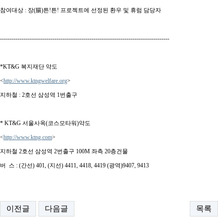
참여대상
:
장
(
腸
)
튼
!
튼
!
프로젝트에 선정된 환우 및
휴럼 담당자
---------------------------------------------------------------------------------------
*KT&G
복지재단 약도
<
http://www.ktngwelfare.org
>
지하철
: 2
호선 삼성역
1
번출구
* KT&G
서울사옥
(
코스모타워
)
약도
<
http://www.ktng.com
>
지하철
2
호선 삼성역
2
번출구
100M
좌측
20
층건물
버
스
: (
간선
) 401, (
지선
) 4411, 4418, 4419 (
광역
)9407, 9413
이전글
다음글
목록