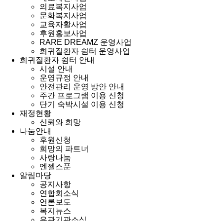
의료복지사업
문화복지사업
교육자활사업
후원홍보사업
RARE DREAMZ 운영사업
희귀질환자 쉼터 운영사업
희귀질환자 쉼터 안내
시설 안내
운영규정 안내
안전관리 운영 방안 안내
주간 프로그램 이용 신청
단기 숙박시설 이용 신청
재정현황
신뢰와 희망
나눔안내
후원신청
희망의 파트너
사랑나눔
엔젤스푼
알림마당
공지사항
연합회소식
언론보도
복지뉴스
유관기관소식