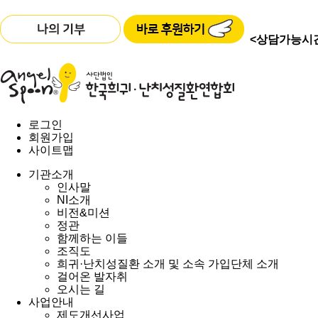
<상담가능시
로그인
회원가입
사이트맵
기관소개
인사말
NI소개
비전&미션
정관
함께하는 이들
조직도
희귀·난치성질환 소개 및 소속 가입단체 소개
걸어온 발자취
오시는 길
사업안내
제도개선사업