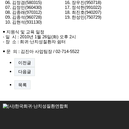
06. 김정겸(580315) 16. 장우진(950718)
07. 김정민(960430) 17. 정석헌(991022)
08. 김종래(970312) 18. 최진호(940207)
09. 김종석(960728) 19. 한성민(750729)
10. 김현석(931130)
￭ 지원식 및 교육 일정
- 일 시 : 2010년 1월 26일(화) 오후 2시
- 장 소 : 희귀·난치성질환자 쉼터
￭ 문 의 : 김진아 사업팀장 / 02-714-5522
이전글
다음글
목록