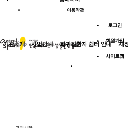
이용약관
로그인
회원가입
기관소개
사업안내
희귀질환자 쉼터 안내
재
사이트맵
사랑나눔 함께해요!
알림마당
공지사항