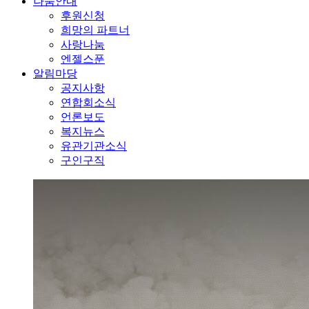
나눔안내
후원신청
희망의 파트너
사랑나눔
엔젤스푼
알림마당
공지사항
연합회소식
언론보도
복지뉴스
유관기관소식
구인구직