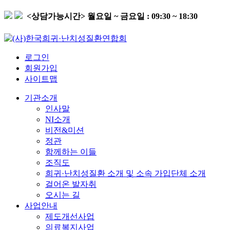
<상담가능시간>
월요일 ~ 금요일 : 09:30 ~ 18:30
로그인
회원가입
사이트맵
기관소개
인사말
NI소개
비전&미션
정관
함께하는 이들
조직도
희귀·난치성질환 소개 및 소속 가입단체 소개
걸어온 발자취
오시는 길
사업안내
제도개선사업
의료복지사업