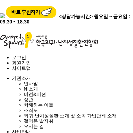
<상담가능시간>
월요일 ~ 금요일 :
09:30 ~ 18:30
로그인
회원가입
사이트맵
기관소개
인사말
NI소개
비전&미션
정관
함께하는 이들
조직도
희귀·난치성질환 소개 및 소속 가입단체 소개
걸어온 발자취
오시는 길
사업안내