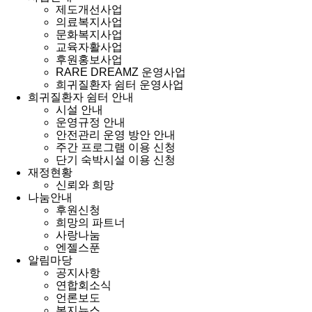
제도개선사업
의료복지사업
문화복지사업
교육자활사업
후원홍보사업
RARE DREAMZ 운영사업
희귀질환자 쉼터 운영사업
희귀질환자 쉼터 안내
시설 안내
운영규정 안내
안전관리 운영 방안 안내
주간 프로그램 이용 신청
단기 숙박시설 이용 신청
재정현황
신뢰와 희망
나눔안내
후원신청
희망의 파트너
사랑나눔
엔젤스푼
알림마당
공지사항
연합회소식
언론보도
복지뉴스