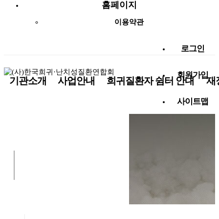
홈페이지
이용약관
로그인
회원가입
기관소개
사업안내
희귀질환자 쉼터 안내
재
사이트맵
사랑나눔 함께해요!
알림마당