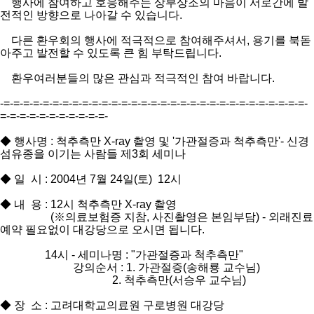
행사에 참여하고 호응해주는 상부상조의 마음이 서로간에 발
전적인 방향으로 나아갈 수 있습니다.
다른 환우회의 행사에 적극적으로 참여해주셔서, 용기를 북돋
아주고 발전할 수 있도록 큰 힘 부탁드립니다.
환우여러분들의 많은 관심과 적극적인 참여 바랍니다.
-=-=-=-=-=-=-=-=-=-=-=-=-=-=-=-=-=-=-=-=-=-=-=-=-=-=-=-=-=-=-=-
=-=-=-=-=-=-=-=-=-=-=-
◆ 행사명 : 척추측만 X-ray 촬영 및 '가관절증과 척추측만'- 신경
섬유종을 이기는 사람들 제3회 세미나
◆ 일 시 : 2004년 7월 24일(토) 12시
◆ 내 용 : 12시 척추측만 X-ray 촬영
(※의료보험증 지참, 사진촬영은 본임부담) - 외래진료
예약 필요없이 대강당으로 오시면 됩니다.
14시 - 세미나명 : "가관절증과 척추측만"
강의순서 : 1. 가관절증(송해룡 교수님)
2. 척추측만(서승우 교수님)
◆ 장 소 : 고려대학교의료원 구로병원 대강당