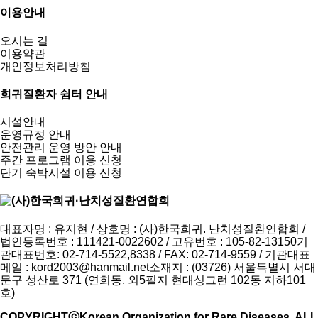
이용안내
오시는 길
이용약관
개인정보처리방침
희귀질환자 쉼터 안내
시설안내
운영규정 안내
안전관리 운영 방안 안내
주간 프로그램 이용 신청
단기 숙박시설 이용 신청
대표자명 : 유지현 / 상호명 : (사)한국희귀. 난치성질환연합회 /
법인등록번호 : 111421-0022602 / 고유번호 : 105-82-13150
기
관대표번호: 02-714-5522,8338 / FAX: 02-714-9559 / 기관대표
메일 :
kord2003@hanmail.net
소재지 : (03726) 서울특별시 서대
문구 성산로 371 (연희동, 외5필지 현대싱그런 102동 지하101
호)
COPYRIGHTⓒKorean Organization for Rare Diseases. ALL