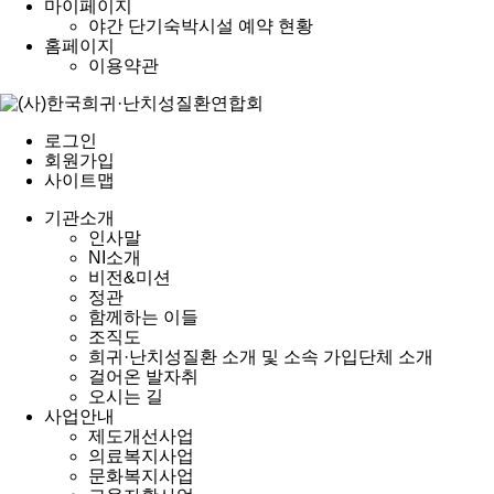
마이페이지
야간 단기숙박시설 예약 현황
홈페이지
이용약관
로그인
회원가입
사이트맵
기관소개
인사말
NI소개
비전&미션
정관
함께하는 이들
조직도
희귀·난치성질환 소개 및 소속 가입단체 소개
걸어온 발자취
오시는 길
사업안내
제도개선사업
의료복지사업
문화복지사업