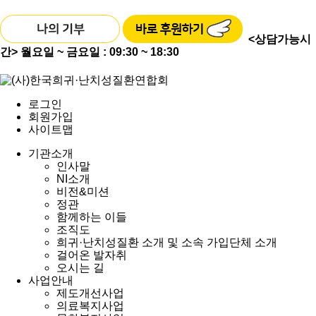
<상담가능시
간>
월요일 ~ 금요일 : 09:30 ~ 18:30
로그인
회원가입
사이트맵
기관소개
인사말
NI소개
비전&미션
정관
함께하는 이들
조직도
희귀·난치성질환 소개 및 소속 가입단체 소개
걸어온 발자취
오시는 길
사업안내
제도개선사업
의료복지사업