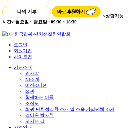
<상담가능
시간>
월요일 ~ 금요일 : 09:30 ~ 18:30
로그인
회원가입
사이트맵
기관소개
인사말
NI소개
비전&미션
정관
함께하는 이들
조직도
희귀·난치성질환 소개 및 소속 가입단체 소개
걸어온 발자취
오시는 길
사업안내