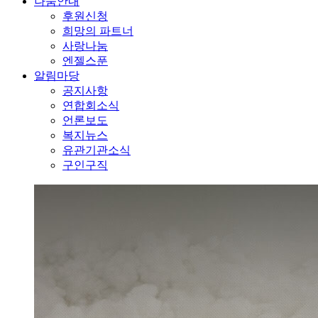
나눔안내
후원신청
희망의 파트너
사랑나눔
엔젤스푼
알림마당
공지사항
연합회소식
언론보도
복지뉴스
유관기관소식
구인구직