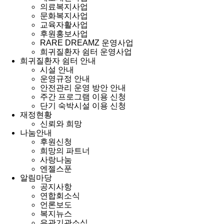
의료복지사업
문화복지사업
교육자활사업
후원홍보사업
RARE DREAMZ 운영사업
희귀질환자 쉼터 운영사업
희귀질환자 쉼터 안내
시설 안내
운영규정 안내
안전관리 운영 방안 안내
주간 프로그램 이용 신청
단기 숙박시설 이용 신청
재정현황
신뢰와 희망
나눔안내
후원신청
희망의 파트너
사랑나눔
엔젤스푼
알림마당
공지사항
연합회소식
언론보도
복지뉴스
유관기관소식