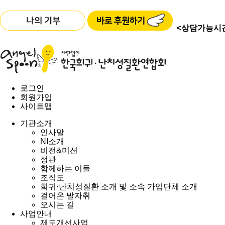
<상담가능시
로그인
회원가입
사이트맵
기관소개
인사말
NI소개
비전&미션
정관
함께하는 이들
조직도
희귀·난치성질환 소개 및 소속 가입단체 소개
걸어온 발자취
오시는 길
사업안내
제도개선사업