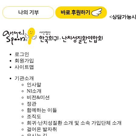
<상담가능시
로그인
회원가입
사이트맵
기관소개
인사말
NI소개
비전&미션
정관
함께하는 이들
조직도
희귀·난치성질환 소개 및 소속 가입단체 소개
걸어온 발자취
오시는 길