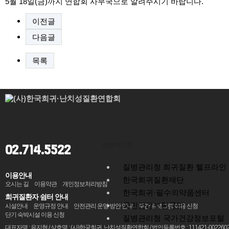
5월 18일(금)까지 연합회 사무국으로 알려주시기 바랍니다.
이전글
다음글
목록
관련사이트
02.714.5522
질병관리청 희귀질환 헬프라인
이용안내
한국희귀질환재단
오시는 길
이용약관
개인정보처리방침
한국희귀·필수의약품센터
희귀질환자 쉼터 안내
국민건강보험공단
시설안내
운영규정 안내
안전관리 운영 방안 안내
주간 프로그램 이용 신청
단기 숙박시설 이용 신청
질병관리청 국가건강정보포털
대표자명 : 유지현 / 상호명 : (사)한국희귀. 난치성질환연합회 / 법인등록번호 : 111421-0022602 