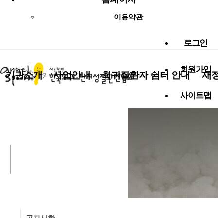
이용약관
로그인
회원가입
기관소개
사업안내
희귀질환자 쉼터 안내
재
사이트맵
사랑나눔 함께해요!
알림마당
공지사항