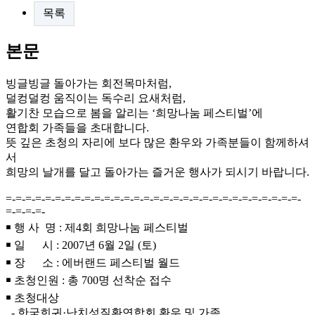
목록
본문
빙글빙글 돌아가는 회전목마처럼,
덜컹덜컹 움직이는 독수리 요새처럼,
활기찬 모습으로 봄을 알리는 ‘희망나눔 페스티벌’에
연합회 가족들을 초대합니다.
뜻 깊은 초청의 자리에 보다 많은 환우와 가족분들이 함께하셔
서
희망의 날개를 달고 돌아가는 즐거운 행사가 되시기 바랍니다.
=-=-=-=-=-=-=-=-=-=-=-=-=-=-=-=-=-=-=-=-=-=-=-=-=-=-=-=-=-=-
=-=-=-=-
￭ 행 사 명 : 제4회 희망나눔 페스티벌
￭ 일 시 : 2007년 6월 2일 (토)
￭ 장 소 : 에버랜드 페스티벌 월드
￭ 초청인원 : 총 700명 선착순 접수
￭ 초청대상
- 한국희귀·난치성질환연합회 환우 및 가족