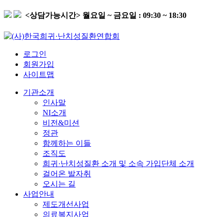
<상담가능시간>
월요일 ~ 금요일 : 09:30 ~ 18:30
로그인
회원가입
사이트맵
기관소개
인사말
NI소개
비전&미션
정관
함께하는 이들
조직도
희귀·난치성질환 소개 및 소속 가입단체 소개
걸어온 발자취
오시는 길
사업안내
제도개선사업
의료복지사업