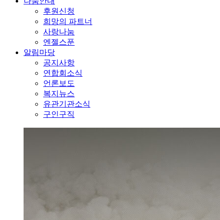
나눔안내
후원신청
희망의 파트너
사랑나눔
엔젤스푼
알림마당
공지사항
연합회소식
언론보도
복지뉴스
유관기관소식
구인구직