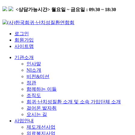
<상담가능시간>
월요일 ~ 금요일 : 09:30 ~ 18:30
로그인
회원가입
사이트맵
기관소개
인사말
NI소개
비전&미션
정관
함께하는 이들
조직도
희귀·난치성질환 소개 및 소속 가입단체 소개
걸어온 발자취
오시는 길
사업안내
제도개선사업
의료복지사업