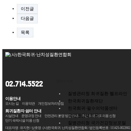
이전글
다음글
목록
관련사이트
02.714.5522
질병관리청 희귀질환 헬프라인
이용안내
한국희귀질환재단
오시는 길
이용약관
개인정보처리방침
한국희귀·필수의약품센터
희귀질환자 쉼터 안내
국민건강보험공단
시설안내
운영규정 안내
안전관리 운영 방안 안내
주간 프로그램 이용 신청
단기 숙박시설 이용 신청
질병관리청 국가건강정보포털
대표자명 : 유지현 / 상호명 : (사)한국희귀. 난치성질환연합회 / 법인등록번호 : 111421-0022602 