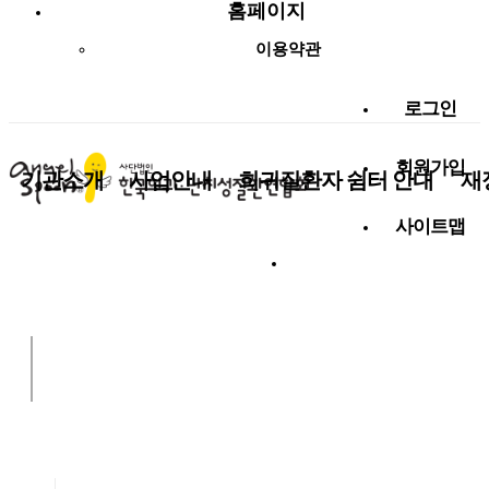
홈페이지
이용약관
로그인
회원가입
기관소개
사업안내
희귀질환자 쉼터 안내
재
사이트맵
사랑나눔 함께해요!
알림마당