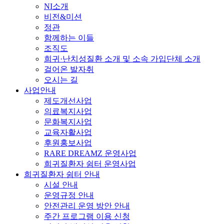
NI소개
비전&미션
정관
함께하는 이들
조직도
희귀·난치성질환 소개 및 소속 가입단체 소개
걸어온 발자취
오시는 길
사업안내
제도개선사업
의료복지사업
문화복지사업
교육자활사업
후원홍보사업
RARE DREAMZ 운영사업
희귀질환자 쉼터 운영사업
희귀질환자 쉼터 안내
시설 안내
운영규정 안내
안전관리 운영 방안 안내
주간 프로그램 이용 신청