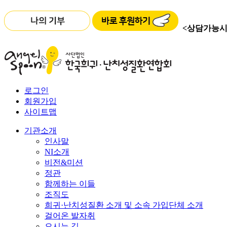
<상담가능시
로그인
회원가입
사이트맵
기관소개
인사말
NI소개
비전&미션
정관
함께하는 이들
조직도
희귀·난치성질환 소개 및 소속 가입단체 소개
걸어온 발자취
오시는 길