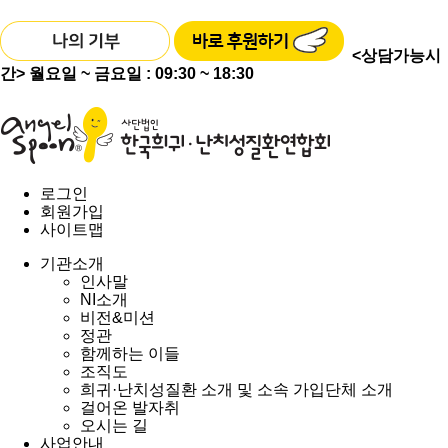
<상담가능시
간>
월요일 ~ 금요일 : 09:30 ~ 18:30
로그인
회원가입
사이트맵
기관소개
인사말
NI소개
비전&미션
정관
함께하는 이들
조직도
희귀·난치성질환 소개 및 소속 가입단체 소개
걸어온 발자취
오시는 길
사업안내