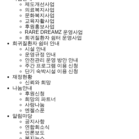
제도개선사업
의료복지사업
문화복지사업
교육자활사업
후원홍보사업
RARE DREAMZ 운영사업
희귀질환자 쉼터 운영사업
희귀질환자 쉼터 안내
시설 안내
운영규정 안내
안전관리 운영 방안 안내
주간 프로그램 이용 신청
단기 숙박시설 이용 신청
재정현황
신뢰와 희망
나눔안내
후원신청
희망의 파트너
사랑나눔
엔젤스푼
알림마당
공지사항
연합회소식
언론보도
복지뉴스