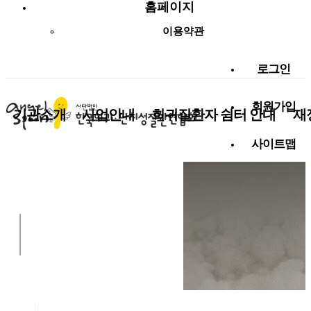
홈페이지
이용약관
로그인
회원가입
기관소개
사업안내
희귀질환자 쉼터 안내
재
사이트맵
사랑나눔 함께해요!
알림마당