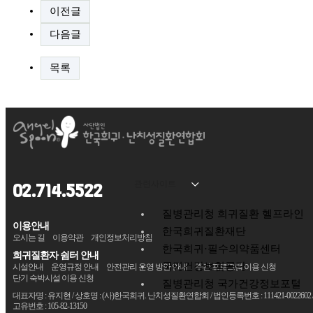
이전글
다음글
목록
관련사이트
02.714.5522
질병관리청 희귀질환 헬프라인
이용안내
한국희귀질환재단
오시는 길
이용약관
개인정보처리방침
한국희귀·필수의약품센터
희귀질환자 쉼터 안내
국민건강보험공단
시설안내
운영규정 안내
안전관리 운영 방안 안내
주간 프로그램 이용 신청
단기 숙박시설 이용 신청
질병관리청 국가건강정보포털
대표자명 : 유지현 / 상호명 : (사)한국희귀. 난치성질환연합회 / 법인등록번호 : 111421-0022602 
고유번호 : 105-82-13150