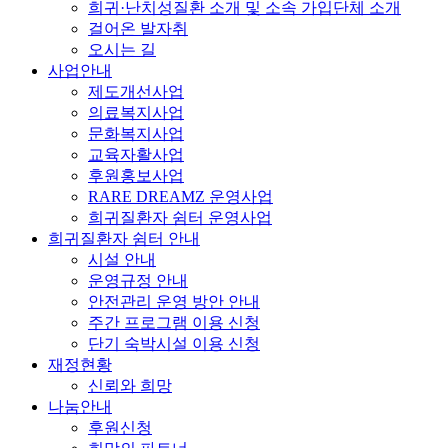
희귀·난치성질환 소개 및 소속 가입단체 소개
걸어온 발자취
오시는 길
사업안내
제도개선사업
의료복지사업
문화복지사업
교육자활사업
후원홍보사업
RARE DREAMZ 운영사업
희귀질환자 쉼터 운영사업
희귀질환자 쉼터 안내
시설 안내
운영규정 안내
안전관리 운영 방안 안내
주간 프로그램 이용 신청
단기 숙박시설 이용 신청
재정현황
신뢰와 희망
나눔안내
후원신청