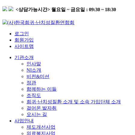
<상담가능시간>
월요일 ~ 금요일 : 09:30 ~ 18:30
로그인
회원가입
사이트맵
기관소개
인사말
NI소개
비전&미션
정관
함께하는 이들
조직도
희귀·난치성질환 소개 및 소속 가입단체 소개
걸어온 발자취
오시는 길
사업안내
제도개선사업
의료복지사업