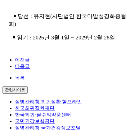
￭ 당선 : 유지현(사단법인 한국다발성경화증협
회)
￭
임기
: 2026
년
3
월
1
일
~ 2029
년
2
월
28
일
이전글
다음글
목록
관련사이트
질병관리청 희귀질환 헬프라인
한국희귀질환재단
한국희귀·필수의약품센터
국민건강보험공단
질병관리청 국가건강정보포털