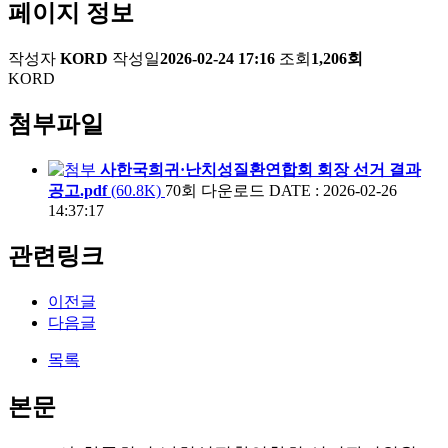
페이지 정보
작성자
KORD
작성일
2026-02-24 17:16
조회
1,206회
KORD
첨부파일
사한국희귀·난치성질환연합회 회장 선거 결과
공고.pdf
(60.8K)
70회 다운로드
DATE : 2026-02-26
14:37:17
관련링크
이전글
다음글
목록
본문