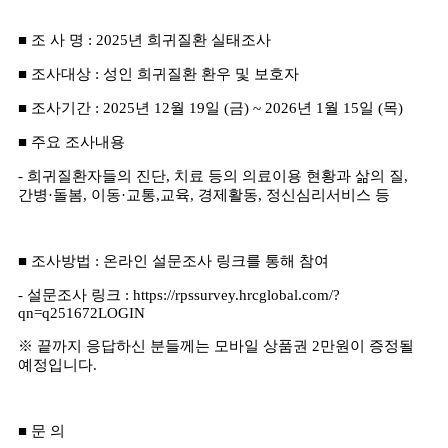
■
조 사 명
: 2025
년 희귀질환 실태조사
■
조사대상
:
성인 희귀질환 환우 및 보호자
■
조사기간
: 2025
년
12
월
19
일
(
금
) ~ 2026년 1
월
15
일
(
목
)
■
주요 조사내용
-
희귀질환자들의 진단
,
치료 등의 의료이용 현황과 삶의 질
,
간병
·
돌봄
,
이동
·
교통
,
교육
,
경제활동
,
정신심리서비스 등
■
조사방법
:
온라인 설문조사 링크를 통해 참여
-
설문조사 링크
:
https://rpssurvey.hrcglobal.com/?
qn=q251672LOGIN
※ 끝까지 응답하신 분들께는 모바일 상품권 2만원이 증정될
예정입니다.
■
문 의