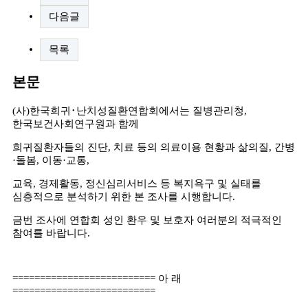
다음글
목록
본문
(
사
)
한국희귀
･
난치성질환연합회에서는 질병관리청,
한국보건사회연구원과 함께
희귀질환자들의 진단
,
치료 등의 의료이용 현황과 삶의질
,
간병
·
돌봄
,
이동
·
교통
,
교육
,
경제활동
,
정신심리서비스 등 복지욕구 및 실태를
심층적으로 분석하기 위한 본 조사를 시행합니다
.
금번 조사에 연합회 성인 환우 및 보호자 여러분의 적극적인
참여를 바랍니다
.
==========================
아 래
==========================