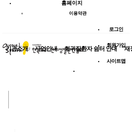
홈페이지
이용약관
로그인
회원가입
기관소개
사업안내
희귀질환자 쉼터 안내
재
사이트맵
사랑나눔 함께해요!
알림마당