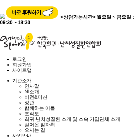
<상담가능시간>
월요일 ~ 금요일 :
09:30 ~ 18:30
로그인
회원가입
사이트맵
기관소개
인사말
NI소개
비전&미션
정관
함께하는 이들
조직도
희귀·난치성질환 소개 및 소속 가입단체 소개
걸어온 발자취
오시는 길
사업안내