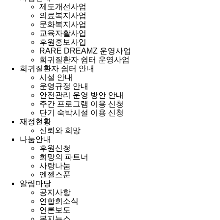
제도개선사업
의료복지사업
문화복지사업
교육자활사업
후원홍보사업
RARE DREAMZ 운영사업
희귀질환자 쉼터 운영사업
희귀질환자 쉼터 안내
시설 안내
운영규정 안내
안전관리 운영 방안 안내
주간 프로그램 이용 신청
단기 숙박시설 이용 신청
재정현황
신뢰와 희망
나눔안내
후원신청
희망의 파트너
사랑나눔
엔젤스푼
알림마당
공지사항
연합회소식
언론보도
복지뉴스