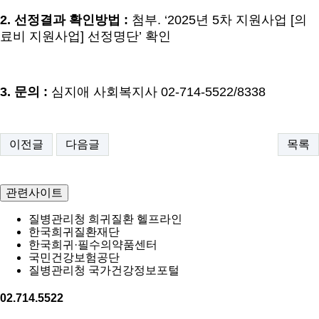
2.
선정결과 확인방법
:
첨부
. ‘2025
년
5
차 지원사업
[
의
료비 지원사업
]
선정명단
’
확인
3.
문의
:
심지애 사회복지사
02-714-5522/8338
이전글
다음글
목록
관련사이트
질병관리청 희귀질환 헬프라인
한국희귀질환재단
한국희귀·필수의약품센터
국민건강보험공단
질병관리청 국가건강정보포털
02.714.5522