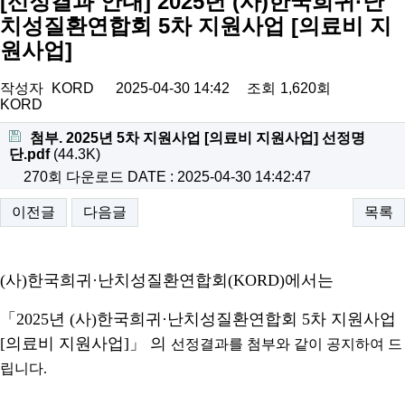
[선정결과 안내] 2025년 (사)한국희귀·난
치성질환연합회 5차 지원사업 [의료비 지
원사업]
작성자
KORD
2025-04-30 14:42
조회
1,620회
KORD
첨부. 2025년 5차 지원사업 [의료비 지원사업] 선정명
단.pdf
(44.3K)
270회 다운로드
DATE : 2025-04-30 14:42:47
이전글
다음글
목록
(
사
)
한국희귀
·
난치성질환연합회
(KORD)
에서는
「
2025
년
(
사
)
한국희귀
·
난치성질환연합회
5
차 지원사업
[
의료비 지원사업
]
」
의
선정결과를
첨부와 같이 공지하여 드
립니다
.