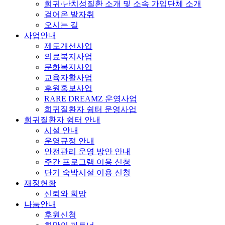
희귀·난치성질환 소개 및 소속 가입단체 소개
걸어온 발자취
오시는 길
사업안내
제도개선사업
의료복지사업
문화복지사업
교육자활사업
후원홍보사업
RARE DREAMZ 운영사업
희귀질환자 쉼터 운영사업
희귀질환자 쉼터 안내
시설 안내
운영규정 안내
안전관리 운영 방안 안내
주간 프로그램 이용 신청
단기 숙박시설 이용 신청
재정현황
신뢰와 희망
나눔안내
후원신청