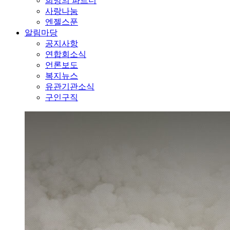
희망의 파트너
사랑나눔
엔젤스푼
알림마당
공지사항
연합회소식
언론보도
복지뉴스
유관기관소식
구인구직