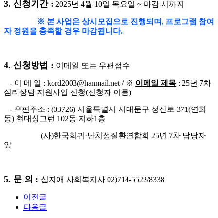
3.
신청기간
:
2025
년
4
월
10
일 목요일
~
마감 시까지
※
본 사업은 상시모집으로 진행되며
,
프로그램 참여
자 정원을 충족할 경우 마감됩니다
.
4.
신청방법
:
이메일 또는 우편접수
-
이 메 일
: kord2003@hanmail.net /
※
이메일 제목
: 25
년
7
차
심리상담 지원사업 신청
(
신청자 이름
)
-
우편주소
: (03726)
서울특별시 서대문구 성산로
371(
연희
동
)
현대싱그런
102
동 지하
1
층
(
사
)
한국희귀
·
난치성질환연합회
25
년
7
차 담당자
앞
5.
문 의
:
심지애 사회복지사
02)714-5522/8338
이전글
다음글