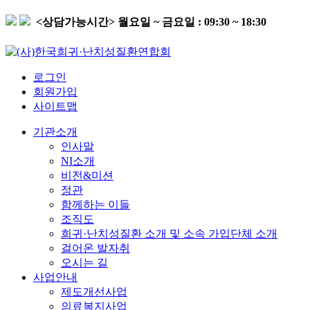
<상담가능시간>
월요일 ~ 금요일 : 09:30 ~ 18:30
로그인
회원가입
사이트맵
기관소개
인사말
NI소개
비전&미션
정관
함께하는 이들
조직도
희귀·난치성질환 소개 및 소속 가입단체 소개
걸어온 발자취
오시는 길
사업안내
제도개선사업
의료복지사업