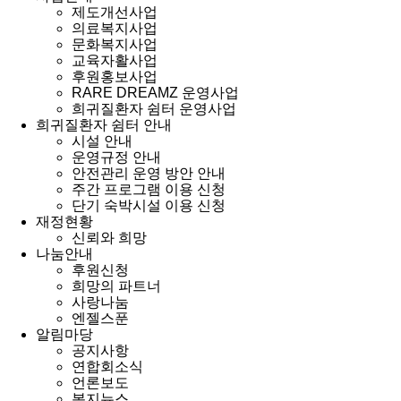
제도개선사업
의료복지사업
문화복지사업
교육자활사업
후원홍보사업
RARE DREAMZ 운영사업
희귀질환자 쉼터 운영사업
희귀질환자 쉼터 안내
시설 안내
운영규정 안내
안전관리 운영 방안 안내
주간 프로그램 이용 신청
단기 숙박시설 이용 신청
재정현황
신뢰와 희망
나눔안내
후원신청
희망의 파트너
사랑나눔
엔젤스푼
알림마당
공지사항
연합회소식
언론보도
복지뉴스