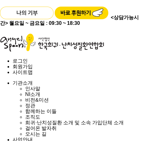
<상담가능시
간>
월요일 ~ 금요일 : 09:30 ~ 18:30
로그인
회원가입
사이트맵
기관소개
인사말
NI소개
비전&미션
정관
함께하는 이들
조직도
희귀·난치성질환 소개 및 소속 가입단체 소개
걸어온 발자취
오시는 길
사업안내