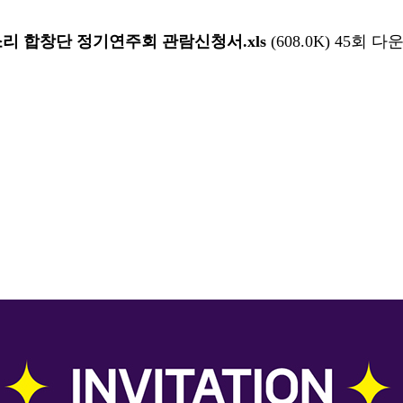
소리 합창단 정기연주회 관람신청서.xls
(608.0K)
45회 다