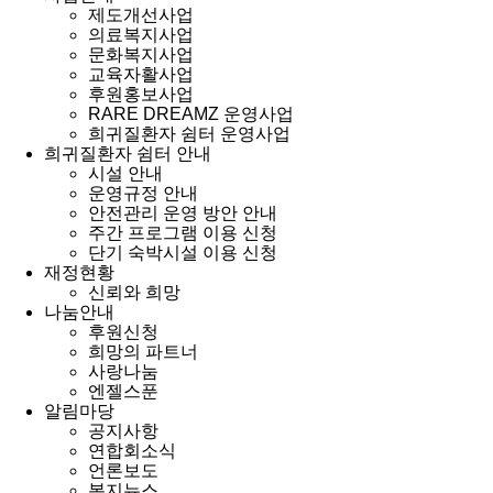
제도개선사업
의료복지사업
문화복지사업
교육자활사업
후원홍보사업
RARE DREAMZ 운영사업
희귀질환자 쉼터 운영사업
희귀질환자 쉼터 안내
시설 안내
운영규정 안내
안전관리 운영 방안 안내
주간 프로그램 이용 신청
단기 숙박시설 이용 신청
재정현황
신뢰와 희망
나눔안내
후원신청
희망의 파트너
사랑나눔
엔젤스푼
알림마당
공지사항
연합회소식
언론보도
복지뉴스