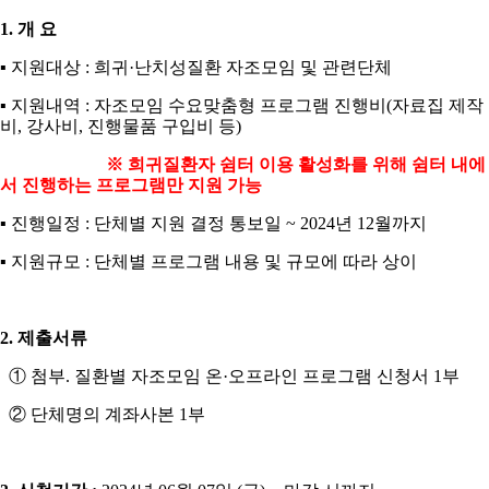
1.
개 요
▪
지원대상
:
희귀
·
난치성질환 자조모임 및 관련단체
▪
지원내역
:
자조모임 수요맞춤형 프로그램 진행비
(
자료집 제작
비
,
강사비
,
진행물품 구입비 등
)
※
희귀질환자 쉼터 이용 활성화를 위해 쉼터 내에
서 진행하는 프로그램만 지원 가능
▪
진행일정
:
단체별 지원 결정 통보일
~ 2024
년
12
월까지
▪
지원규모
:
단체별 프로그램 내용 및 규모에 따라 상이
2.
제출서류
①
첨부
.
질환별 자조모임 온
·
오프라인 프로그램 신청서
1
부
②
단체명의 계좌사본
1
부