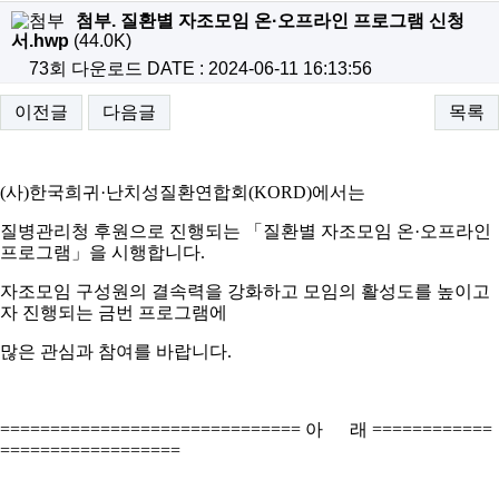
첨부. 질환별 자조모임 온·오프라인 프로그램 신청
서.hwp
(44.0K)
73회 다운로드
DATE : 2024-06-11 16:13:56
이전글
다음글
목록
(
사
)
한국희귀
·
난치성질환연합회
(KORD)
에서는
질병관리청 후원으로 진행되는
「
질환별 자조모임 온
·
오프라인
프로그램
」
을 시행합니다
.
자조모임 구성원의 결속력을 강화하고 모임의 활성도를 높이고
자 진행되는 금번 프로그램에
많은 관심과 참여를 바랍니다
.
==============================
아 래
============
==================