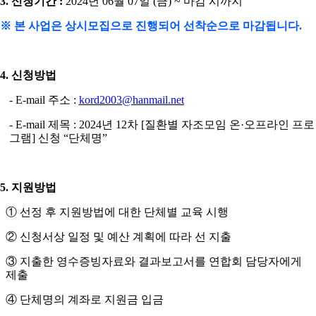
3.
신청기간
:
2024
년
06
월
07
일
(
금
) ~
마감 시까지
※
본 사업은 상시모집으로 진행되어 선착순으로 마감됩니다
.
4.
신청방법
- E-mail
주소
:
kord2003@hanmail.net
- E-mail
제목
: 2024
년
12
차
[
질환별 자조모임 온
·
오프라인 프로
그램
]
신청
“
단체명
”
5.
지원방법
①
선정 후 지원방법에 대한 단체별 교육 시행
②
신청서상 일정 및 예산 계획에 따라 선 지출
③
지출한 영수증빙자료와 결과보고서를 연합회 담당자에게
제출
④
단체명의 계좌로 지원금 입금