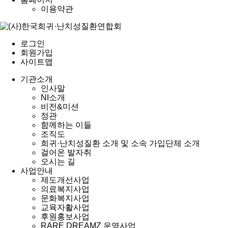
이용약관
로그인
회원가입
사이트맵
기관소개
인사말
NI소개
비전&미션
정관
함께하는 이들
조직도
희귀·난치성질환 소개 및 소속 가입단체 소개
걸어온 발자취
오시는 길
사업안내
제도개선사업
의료복지사업
문화복지사업
교육자활사업
후원홍보사업
RARE DREAMZ 운영사업