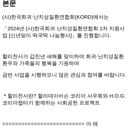
본문
(
사
)
한국희귀
·
난치성질환연합회
(KORD)
에서는
「
2024
년
(
사
)
한국희귀
·
난치성질환연합회
1
차 지원사
업
[
신년맞이 떡국떡 나눔행사
]
」
를 진행합니다
.
할리천사가 갑진년 새해를 맞이하여 희귀
·
난치성질환
환우와 가족들의 행복을 기원하며
금번 사업을 시행하오니 많은 관심과 참여를 바랍니다
.
＊
할리천사란
?
할리데이비슨 코리아 사우회와
H.O.G.
코리아챕터가 함께하는 사회공헌 프로젝트
==========================
아 래