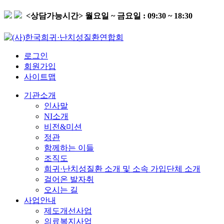
<상담가능시간>
월요일 ~ 금요일 : 09:30 ~ 18:30
로그인
회원가입
사이트맵
기관소개
인사말
NI소개
비전&미션
정관
함께하는 이들
조직도
희귀·난치성질환 소개 및 소속 가입단체 소개
걸어온 발자취
오시는 길
사업안내
제도개선사업
의료복지사업