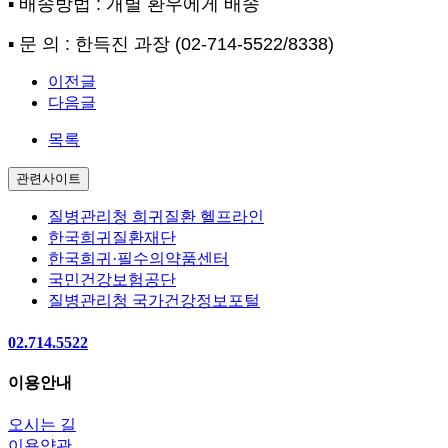
▪
배송방법
:
개별 환우에게 배송
▪
문 의
:
한득진 과장
(02-714-5522/8338)
이전글
다음글
목록
관련사이트
질병관리청 희귀질환 헬프라인
한국희귀질환재단
한국희귀·필수의약품센터
국민건강보험공단
질병관리청 국가건강정보포털
02.714.5522
이용안내
오시는 길
이용약관