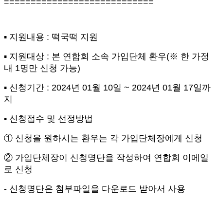
============================
▪
지원내용
:
떡국떡 지원
▪
지원대상
:
본 연합회 소속 가입단체 환우
(
※
한 가정
내
1
명만 신청 가능
)
▪
신청기간
: 2024
년
01
월
10
일
~ 2024
년
01
월
17
일까
지
▪
신청접수 및 선정방법
①
신청을 원하시는 환우는 각 가입단체장에게 신청
②
가입단체장이 신청명단을 작성하여 연합회 이메일
로 신청
-
신청명단은 첨부파일을 다운로드 받아서 사용