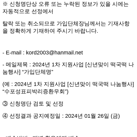
※
신청명단상 오류 또는 누락된 정보가 있을 시에는
자동적으로 선정에서
탈락 또는 취소되므로 가입단체장님께서는 기재사항
을 정확하게 기재하여 주시기 바랍니다
.
- E-mail : kord2003@hanmail.net
-
메일제목
: 2024
년
1
차 지원사업
[
신년맞이 떡국떡 나
눔행사
] “
가입단체명
”
(
예
: 2024
년
1
차 지원사업
[
신년맞이 떡국떡 나눔행사
]
“
수포성표피박리증환우회
”)
③
신청명단 검토 및 선정
④
선정결과 공지예정일
: 2024
년
01
월
26
일
(
금
)