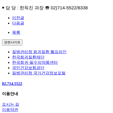
￭
담 당
:
한득진 과장
☏
02)714-5522/8338
이전글
다음글
목록
관련사이트
질병관리청 희귀질환 헬프라인
한국희귀질환재단
한국희귀·필수의약품센터
국민건강보험공단
질병관리청 국가건강정보포털
02.714.5522
이용안내
오시는 길
이용약관