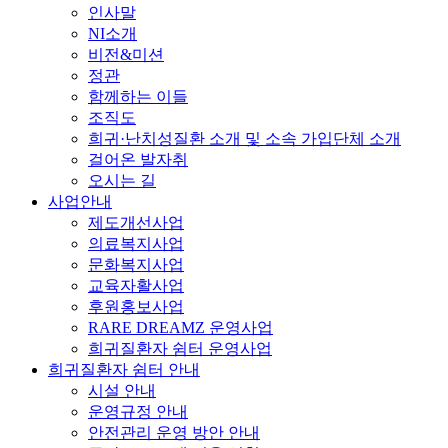
인사말
NI소개
비전&미션
정관
함께하는 이들
조직도
희귀·난치성질환 소개 및 소속 가입단체 소개
걸어온 발자취
오시는 길
사업안내
제도개선사업
의료복지사업
문화복지사업
교육자활사업
후원홍보사업
RARE DREAMZ 운영사업
희귀질환자 쉼터 운영사업
희귀질환자 쉼터 안내
시설 안내
운영규정 안내
안전관리 운영 방안 안내