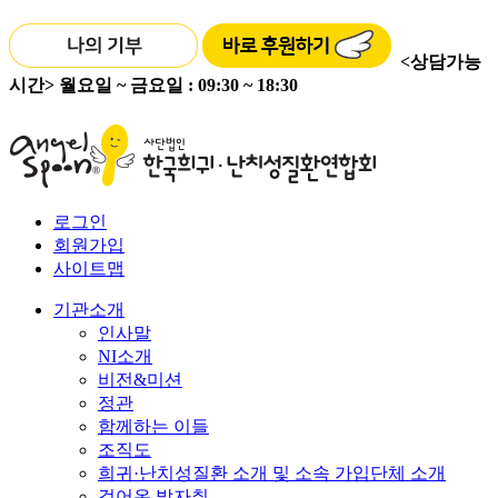
<상담가능
시간>
월요일 ~ 금요일 : 09:30 ~ 18:30
로그인
회원가입
사이트맵
기관소개
인사말
NI소개
비전&미션
정관
함께하는 이들
조직도
희귀·난치성질환 소개 및 소속 가입단체 소개
걸어온 발자취