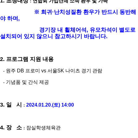
1.
초청대상
연합회 가입단체 소속 환우 및 가족
:
※
희귀·
난치성질환 환우가 반드시 동반해
야 하며
,
경기장 내 휠체어석
,
유모차석이 별도로
설치되어 있지 않으니 참고하시기 바랍니다
.
2.
프로그램 지원 내용
원주
DB
프로미
vs
서울
SK
나이츠 경기 관람
-
기념품 및 간식 제공
-
3.
일 시
2024.01.20.(
토
) 14:00
:
4.
장 소
잠실학생체육관
: