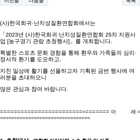
이전글
다음글
목록
(
사
)
한국희귀·
난치성질환연합회에서는
「
2023
년
(
사
)
한국희귀
난치성질환연합회
25
차 지원사
·
업
[
농구경기 관람 초청행사
]
」
를 개최합니다
.
특별한 스포츠 문화 경험을 통해 환우와 가족들의 심리
·
정서적 환기를 도모하고
,
지친 일상에 활기를 선물하고자 기획된 금번 행사에 여
러분을 초대하오니
많은 관심과 참여 바랍니다
.
=
======================
=
=======
=
아 래
=
================================