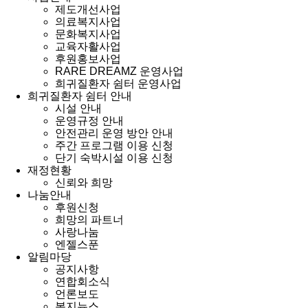
제도개선사업
의료복지사업
문화복지사업
교육자활사업
후원홍보사업
RARE DREAMZ 운영사업
희귀질환자 쉼터 운영사업
희귀질환자 쉼터 안내
시설 안내
운영규정 안내
안전관리 운영 방안 안내
주간 프로그램 이용 신청
단기 숙박시설 이용 신청
재정현황
신뢰와 희망
나눔안내
후원신청
희망의 파트너
사랑나눔
엔젤스푼
알림마당
공지사항
연합회소식
언론보도
복지뉴스