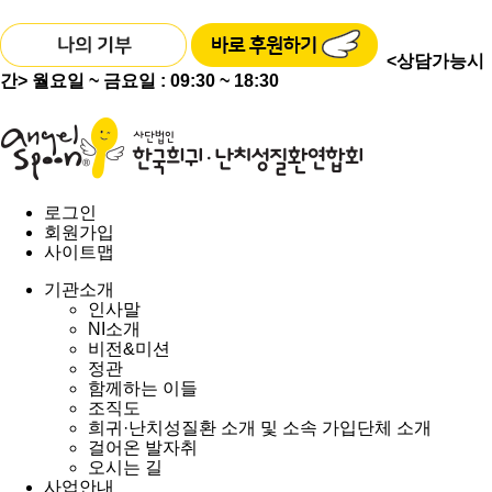
<상담가능시
간>
월요일 ~ 금요일 : 09:30 ~ 18:30
로그인
회원가입
사이트맵
기관소개
인사말
NI소개
비전&미션
정관
함께하는 이들
조직도
희귀·난치성질환 소개 및 소속 가입단체 소개
걸어온 발자취
오시는 길
사업안내