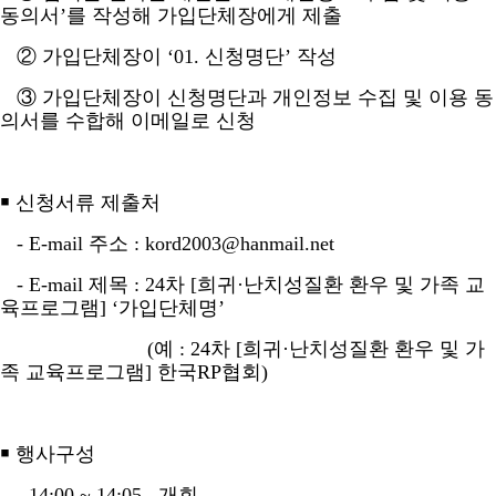
동의서
’
를 작성해 가입단체장에게 제출
②
가입단체장이
‘01.
신청명단
’
작성
③
가입단체장이 신청명단과 개인정보 수집 및 이용 동
의서를 수합해 이메일로 신청
￭
신청서류 제출처
- E-mail
주소
: kord2003@hanmail.net
- E-mail
제목
: 24
차
[
희귀
·
난치성질환 환우 및 가족 교
육프로그램
] ‘
가입단체명
’
(
예
: 24
차
[
희귀
·
난치성질환 환우 및 가
족 교육프로그램
]
한국
RP
협회
)
￭
행사구성
- 14:00 ~ 14:05
개회