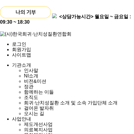
<상담가능시간>
월요일 ~ 금요일 :
09:30 ~ 18:30
로그인
회원가입
사이트맵
기관소개
인사말
NI소개
비전&미션
정관
함께하는 이들
조직도
희귀·난치성질환 소개 및 소속 가입단체 소개
걸어온 발자취
오시는 길
사업안내
제도개선사업
의료복지사업