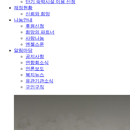
단기 숙박시설 이용 신청
재정현황
신뢰와 희망
나눔안내
후원신청
희망의 파트너
사랑나눔
엔젤스푼
알림마당
공지사항
연합회소식
언론보도
복지뉴스
유관기관소식
구인구직