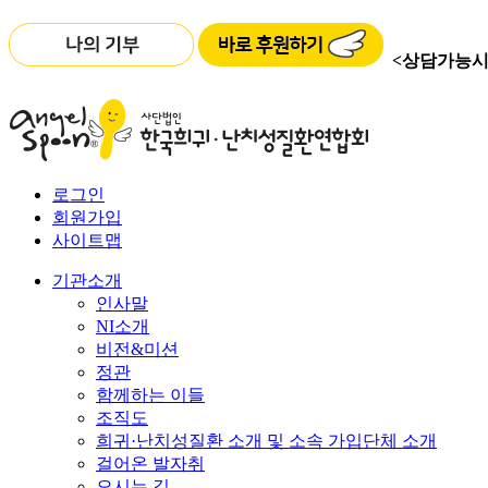
<상담가능시
로그인
회원가입
사이트맵
기관소개
인사말
NI소개
비전&미션
정관
함께하는 이들
조직도
희귀·난치성질환 소개 및 소속 가입단체 소개
걸어온 발자취
오시는 길