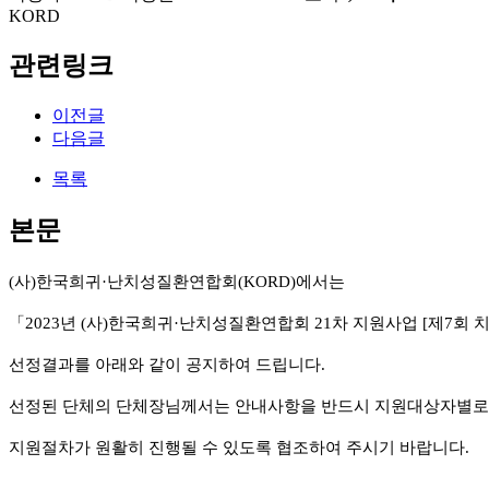
KORD
관련링크
이전글
다음글
목록
본문
(
사
)
한국희귀
·
난치성질환연합회
(KORD)
에서는
「
2023
년
(
사
)
한국희귀
·
난치성질환연합회
21
차 지원사업
[
제
7
회 
선정결과를 아래와 같이 공지하여 드립니다
.
선정된 단체의 단체장님께서는 안내사항을 반드시 지원대상자별로
지원절차가 원활히 진행될 수 있도록 협조하여 주시기 바랍니다
.