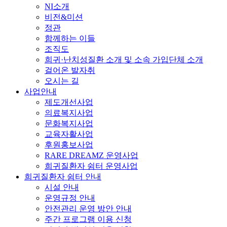
NI소개
비전&미션
정관
함께하는 이들
조직도
희귀·난치성질환 소개 및 소속 가입단체 소개
걸어온 발자취
오시는 길
사업안내
제도개선사업
의료복지사업
문화복지사업
교육자활사업
후원홍보사업
RARE DREAMZ 운영사업
희귀질환자 쉼터 운영사업
희귀질환자 쉼터 안내
시설 안내
운영규정 안내
안전관리 운영 방안 안내
주간 프로그램 이용 신청