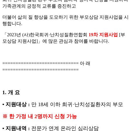
가족관계의 긍정적 교류를 증진하고
더불어 삶의 질 향상을 도모하기 위한 부모상담 지원사업을 시
행합니다
.
「
2023
년
(
사
)
한국희귀
·
난치성질환연합회
19
차 지원사업
[
부
모상담 지원사업
]
」
에 많은 관심과 참여를 바랍니다
.
=============================
아 래
=============================
1.
개 요
▪
지원대상
:
만
18
세 이하 희귀
·
난치성질환자의 부모
※
한 가정 내
2
명까지 신청 가능
▪
지원내역
:
전문가 연계 온라인 심리상담