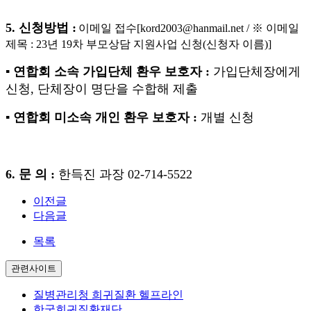
5.
신청방법
:
이메일 접수
[kord2003@hanmail.net /
※
이메일
제목
: 23
년
19
차 부모상담 지원사업 신청
(
신청자 이름
)]
▪
연합회 소속 가입단체 환우 보호자
:
가입단체장에게
신청
,
단체장이 명단을 수합해 제출
▪
연합회 미소속 개인 환우 보호자
:
개별 신청
6.
문 의
:
한득진
과장
02-714-5522
이전글
다음글
목록
관련사이트
질병관리청 희귀질환 헬프라인
한국희귀질환재단