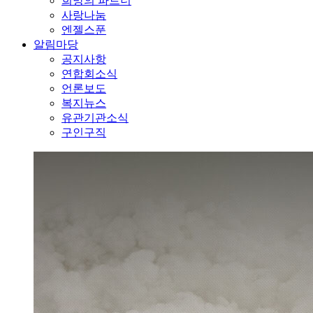
희망의 파트너
사랑나눔
엔젤스푼
알림마당
공지사항
연합회소식
언론보도
복지뉴스
유관기관소식
구인구직