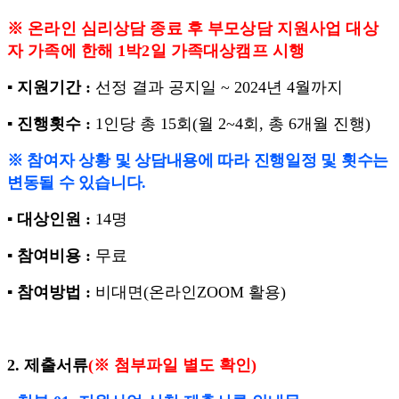
※
온라인 심리상담 종료 후 부모상담 지원사업 대상
자 가족에 한해
1
박
2
일 가족대상캠프 시행
▪
지원기간
:
선정 결과 공지일
~ 2024
년
4
월까지
▪
진행횟수
:
1
인당 총
15
회
(
월
2~4
회
,
총
6
개월 진행
)
※
참여자 상황 및 상담내용에 따라 진행일정 및 횟수는
변동될 수 있습니다
.
▪
대상인원
:
14
명
▪
참여비용
:
무료
▪
참여방법
:
비대면
(
온라인
ZOOM
활용
)
2.
제출서류
(
※
첨부파일 별도 확인
)