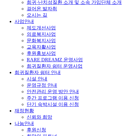
희귀·난치성질환 소개 및 소속 가입단체 소개
걸어온 발자취
오시는 길
사업안내
제도개선사업
의료복지사업
문화복지사업
교육자활사업
후원홍보사업
RARE DREAMZ 운영사업
희귀질환자 쉼터 운영사업
희귀질환자 쉼터 안내
시설 안내
운영규정 안내
안전관리 운영 방안 안내
주간 프로그램 이용 신청
단기 숙박시설 이용 신청
재정현황
신뢰와 희망
나눔안내
후원신청