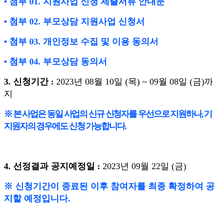
▪
첨부
01.
지원사업 신청 제출서류 안내문
▪
첨부
02.
부모상담 지원사업 신청서
▪
첨부
03.
개인정보 수집 및 이용 동의서
▪
첨부
04.
부모상담 동의서
3.
신청기간
:
2023
년
08
월
10
일
(
목
) ~ 09
월
08
일
(
금
)
까
지
※
본 사업은 동일 사업의 신규 신청자를 우선으로 지원하나
,
기
지원자의 경우에도 신청 가능합니다
.
4.
선정결과 공지예정일
:
2023
년
09
월
22
일
(
금
)
※
신청기간이 종료된 이후 참여자를 최종 확정하여 공
지할 예정입니다
.