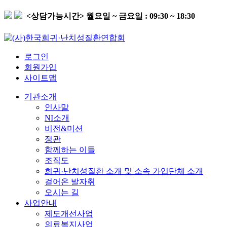
<상담가능시간>
월요일 ~ 금요일 : 09:30 ~ 18:30
로그인
회원가입
사이트맵
기관소개
인사말
NI소개
비전&미션
정관
함께하는 이들
조직도
희귀·난치성질환 소개 및 소속 가입단체 소개
걸어온 발자취
오시는 길
사업안내
제도개선사업
의료복지사업