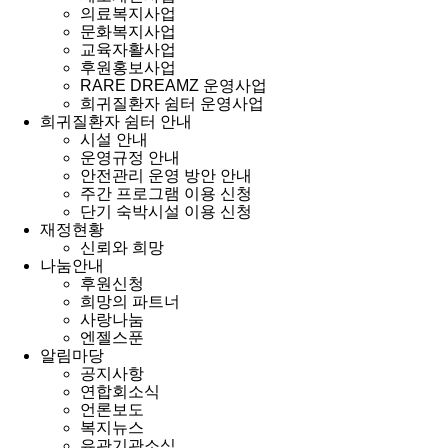
의료복지사업
문화복지사업
교육자활사업
후원홍보사업
RARE DREAMZ 운영사업
희귀질환자 쉼터 운영사업
희귀질환자 쉼터 안내
시설 안내
운영규정 안내
안전관리 운영 방안 안내
주간 프로그램 이용 신청
단기 숙박시설 이용 신청
재정현황
신뢰와 희망
나눔안내
후원신청
희망의 파트너
사랑나눔
엔젤스푼
알림마당
공지사항
연합회소식
언론보도
복지뉴스
유관기관소식