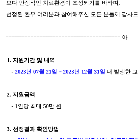
보다 안정적인 치료환경이 조성되기를 바라며
,
선정된 환우 여러분과 참여해주신 모든 분들께 감사
=====================================
아
1.
지원기간 및 내역
-
2023
년
07
월
21
일
~ 2023
년
12
월
31
일
내 발생한 
2.
지원금액
- 1
인당 최대
50
만 원
3.
선정결과 확인방법