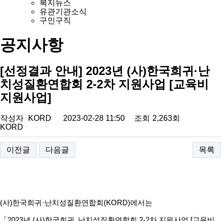
복지뉴스
유관기관소식
구인구직
공지사항
[선정결과 안내] 2023년 (사)한국희귀·난
치성질환연합회 2-2차 지원사업 [교육비
지원사업]
작성자
KORD
2023-02-28 11:50
조회
2,263회
KORD
이전글
다음글
목록
(
사
)
한국희귀
·
난치성질환연합회
(KORD)
에서는
「
2023
년
(
사
)
한국희귀
․
난치성질환연합회
2-2
차 지원사업
[
교육비