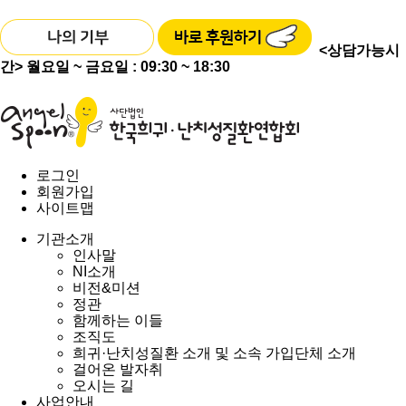
<상담가능시
간>
월요일 ~ 금요일 : 09:30 ~ 18:30
로그인
회원가입
사이트맵
기관소개
인사말
NI소개
비전&미션
정관
함께하는 이들
조직도
희귀·난치성질환 소개 및 소속 가입단체 소개
걸어온 발자취
오시는 길
사업안내