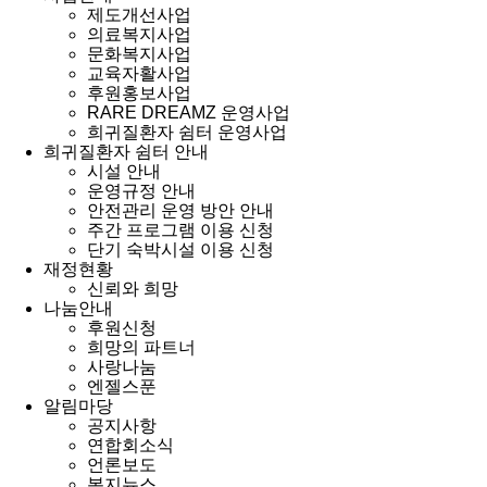
제도개선사업
의료복지사업
문화복지사업
교육자활사업
후원홍보사업
RARE DREAMZ 운영사업
희귀질환자 쉼터 운영사업
희귀질환자 쉼터 안내
시설 안내
운영규정 안내
안전관리 운영 방안 안내
주간 프로그램 이용 신청
단기 숙박시설 이용 신청
재정현황
신뢰와 희망
나눔안내
후원신청
희망의 파트너
사랑나눔
엔젤스푼
알림마당
공지사항
연합회소식
언론보도
복지뉴스