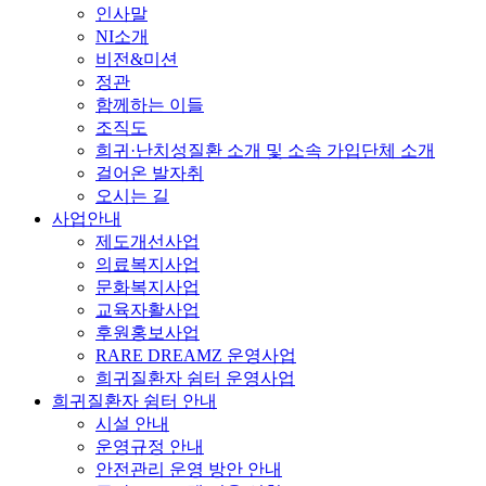
인사말
NI소개
비전&미션
정관
함께하는 이들
조직도
희귀·난치성질환 소개 및 소속 가입단체 소개
걸어온 발자취
오시는 길
사업안내
제도개선사업
의료복지사업
문화복지사업
교육자활사업
후원홍보사업
RARE DREAMZ 운영사업
희귀질환자 쉼터 운영사업
희귀질환자 쉼터 안내
시설 안내
운영규정 안내
안전관리 운영 방안 안내