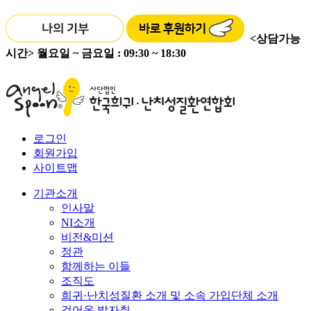
<상담가능
시간>
월요일 ~ 금요일 : 09:30 ~ 18:30
로그인
회원가입
사이트맵
기관소개
인사말
NI소개
비전&미션
정관
함께하는 이들
조직도
희귀·난치성질환 소개 및 소속 가입단체 소개
걸어온 발자취