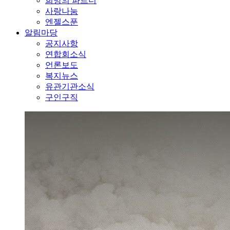
희망의 파트너
사랑나눔
엔젤스푼
알림마당
공지사항
연합회소식
언론보도
복지뉴스
유관기관소식
구인구직