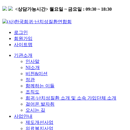
<상담가능시간>
월요일 ~ 금요일 : 09:30 ~ 18:30
로그인
회원가입
사이트맵
기관소개
인사말
NI소개
비전&미션
정관
함께하는 이들
조직도
희귀·난치성질환 소개 및 소속 가입단체 소개
걸어온 발자취
오시는 길
사업안내
제도개선사업
의료복지사업