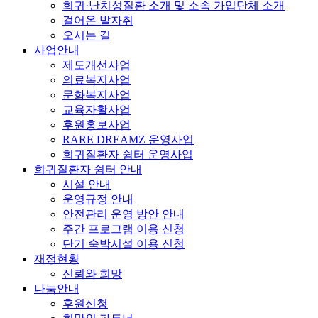
희귀·난치성질환 소개 및 소속 가입단체 소개
걸어온 발자취
오시는 길
사업안내
제도개선사업
의료복지사업
문화복지사업
교육자활사업
후원홍보사업
RARE DREAMZ 운영사업
희귀질환자 쉼터 운영사업
희귀질환자 쉼터 안내
시설 안내
운영규정 안내
안전관리 운영 방안 안내
주간 프로그램 이용 신청
단기 숙박시설 이용 신청
재정현황
신뢰와 희망
나눔안내
후원신청