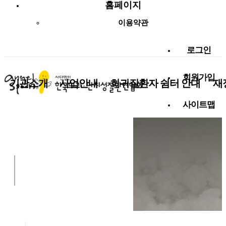
홈페이지
이용약관
로그인
회원가입
기관소개
사업안내
희귀질환자 쉼터 안내
재
사이트맵
사랑나눔 함께해요!
알림마당