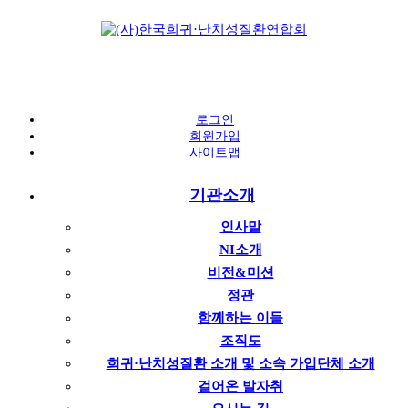
로그인
회원가입
사이트맵
기관소개
인사말
NI소개
비전&미션
정관
함께하는 이들
조직도
희귀·난치성질환 소개 및 소속 가입단체 소개
걸어온 발자취