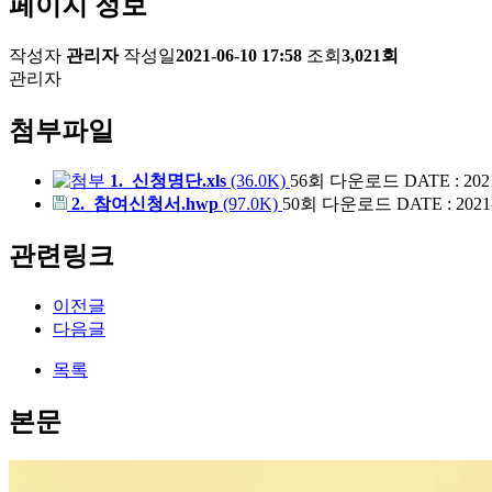
페이지 정보
작성자
관리자
작성일
2021-06-10 17:58
조회
3,021회
관리자
첨부파일
1._신청명단.xls
(36.0K)
56회 다운로드
DATE : 2021
2._참여신청서.hwp
(97.0K)
50회 다운로드
DATE : 2021-
관련링크
이전글
다음글
목록
본문