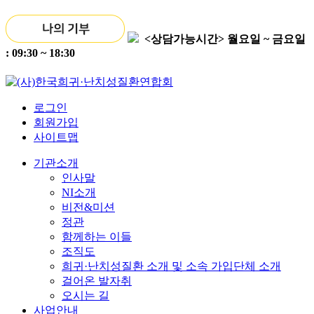
<상담가능시간>
월요일 ~ 금요일
: 09:30 ~ 18:30
로그인
회원가입
사이트맵
기관소개
인사말
NI소개
비전&미션
정관
함께하는 이들
조직도
희귀·난치성질환 소개 및 소속 가입단체 소개
걸어온 발자취
오시는 길
사업안내